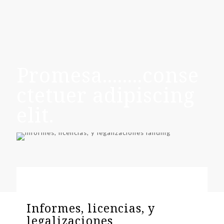
Promesa........conse
ctetuer adipiscing
elit.
Informes, licencias, y
legalizaciones